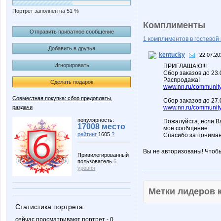
Портрет заполнен на 51 %
Комплименты
Отправить приватное сообщение
1 комплиментов в гостевой 
Добавить в друзья
kentucky
22.07.20
Игнорировать
ПРИГЛАШАЮ!!!
Сбор заказов до 23
Распродажа!
Сделать подарок
www.nn.ru/community/
Совместная покупка: сбор предоплаты,
Сбор заказов до 27.
раздачи
www.nn.ru/community/
популярность:
Пожалуйста, если В
17008 место
мое сообщение.
рейтинг
1605
?
Спасибо за пониман
Вы не авторизованы! Чтоб
Привилегированный
пользователь
6
уровня
Метки лидеров
Статистика портрета:
сейчас просматривают портрет - 0