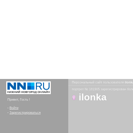
Персональный сайт пользователя
ilon
портрет № 181905 зарегистрирован боле
ilonka
Привет, Гость !
-
Войти
-
Зарегистрироваться